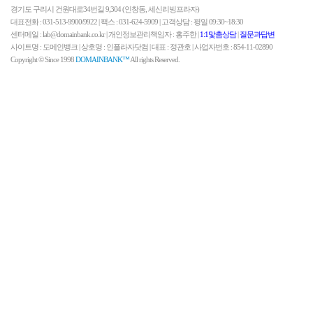
경기도 구리시 건원대로34번길 9,304 (인창동, 세신리빙프라자)
대표전화 : 031-513-9900/9922 | 팩스 : 031-624-5909 | 고객상담 : 평일 09:30~18:30
센터메일 : lab@domainbank.co.kr | 개인정보관리책임자 : 홍주한 |
1:1맟춤상담
|
질문과답변
사이트명 : 도메인뱅크 | 상호명 : 인플라자닷컴 | 대표 : 정관호 | 사업자번호 : 854-11-02890
Copyright © Since 1998
DOMAINBANK™
All rights Reserved.