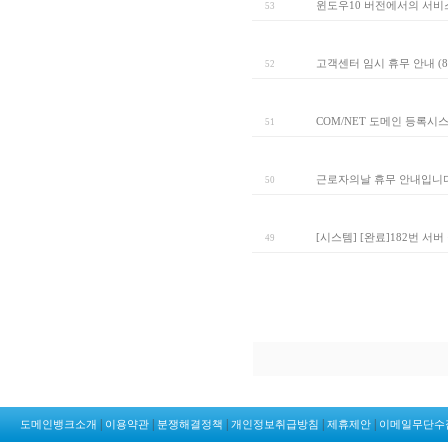
윈도우10 버전에서의 서비
53
고객센터 임시 휴무 안내 (8
52
COM/NET 도메인 등록시
51
근로자의날 휴무 안내입니다
50
[시스템] [완료]182번 서
49
|
|
|
|
|
도메인뱅크소개
이용약관
분쟁해결정책
개인정보취급방침
제휴제안
이메일무단수