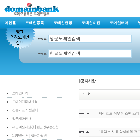
메인홈
도메인등록
도메인연장
도메인이전
도메인매매
www.
www.
‡공지사항
도메인가격
도메인견적서신청
신용카드 직접결제
악성코드 첨부된 스팸/스캠
입금계좌안내
|
세금계산서신청
현금영수증신청
“홈택스 사칭 악성메일 갠
|
1:1맞춤상담
질문과답변