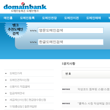
메인홈
도메인등록
도메인연장
도메인이전
도메인매매
www.
www.
‡공지사항
도메인가격
도메인견적서신청
신용카드 직접결제
악성코드 첨부된 스팸/스캠
입금계좌안내
|
세금계산서신청
현금영수증신청
“홈택스 사칭 악성메일 갠
|
1:1맞춤상담
질문과답변