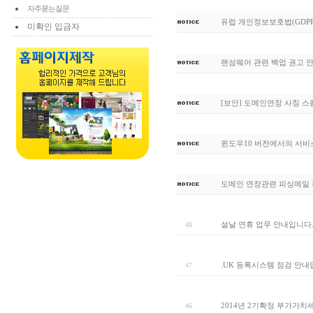
자주묻는질문
유럽 개인정보보호법(GDPR
미확인 입금자
랜섬웨어 관련 백업 권고 
[보안] 도메인연장 사칭 
윈도우10 버전에서의 서비
도메인 연장관련 피싱메일 
설날 연휴 업무 안내입니다
48
.UK 등록시스템 점검 안내
47
2014년 2기확정 부가가치
46