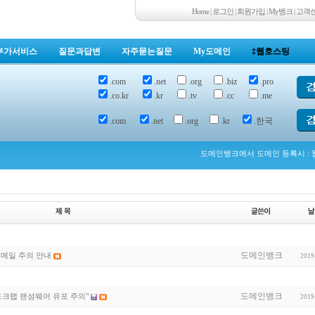
Home
|
로그인
|
회원가입
|
My뱅크
|
고객
부가서비스
질문과답변
자주묻는질문
My도메인
‡웹호스팅
.com
.net
.org
.biz
.pro
.co.kr
.kr
.tv
.cc
.me
.com
.net
.org
.kr
.한국
도메인뱅크에서 도메인 등록시 : 웹
도메인뱅크
 메일 주의 안내
2019
도메인뱅크
드크랩 랜섬웨어 유포 주의"
2019