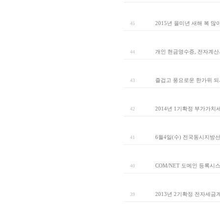
2015년 을미년 새해 복 
45
개인 현금영수증, 전자계산
44
즐겁고 풍요로운 한가위 되
43
2014년 1기확정 부가가치
42
6월4일(수) 전국동시지방
41
COM/NET 도메인 등록시
40
2013년 2기확정 전자세금
39