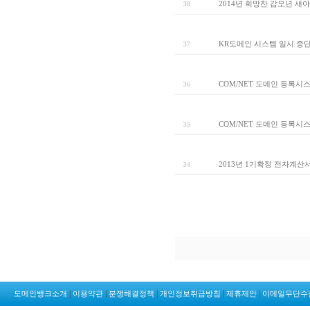
2014년 희망찬 갑오년 새
38
KR도메인 시스템 일시 중
37
COM/NET 도메인 등록시
36
COM/NET 도메인 등록시
35
2013년 1기확정 전자계산
34
|
|
|
|
|
도메인뱅크소개
이용약관
분쟁해결정책
개인정보취급방침
제휴제안
이메일무단수