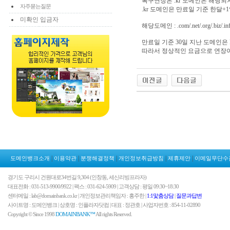
복구연장은 .kr 도메인은 해당되지
자주묻는질문
.kr 도메인은 만료일 기준 한달+
미확인 입금자
해당도메인 : .com/.net/.org/.biz/.info
만료일 기준 30일 지난 도메인은 Re
따라서 정상적인 요금으로 연장이
|
|
|
|
|
도메인뱅크소개
이용약관
분쟁해결정책
개인정보취급방침
제휴제안
이메일무단수
경기도 구리시 건원대로34번길 9,304 (인창동, 세신리빙프라자)
대표전화 : 031-513-9900/9922 | 팩스 : 031-624-5909 | 고객상담 : 평일 09:30~18:30
센터메일 : lab@domainbank.co.kr | 개인정보관리책임자 : 홍주한 |
1:1맟춤상담
|
질문과답변
사이트명 : 도메인뱅크 | 상호명 : 인플라자닷컴 | 대표 : 정관호 | 사업자번호 : 854-11-02890
Copyright © Since 1998
DOMAINBANK™
All rights Reserved.